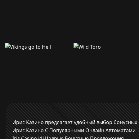
Ирис Казино предлагает удобный выбор бонусных 
Ирис Казино С Популярными Онлайн Автоматами
Iris Casino И Щедрые Бонусные Предложения