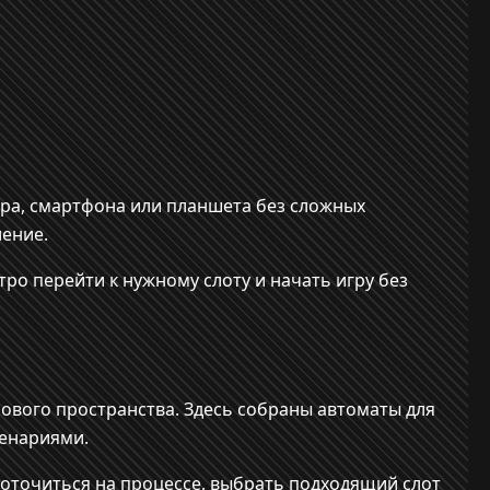
тера, смартфона или планшета без сложных
ление.
ро перейти к нужному слоту и начать игру без
рового пространства. Здесь собраны автоматы для
ценариями.
едоточиться на процессе, выбрать подходящий слот