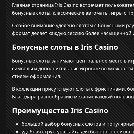
Главная страница Iris Casino встречает пользоват
бонусные слоты, классические автоматы, игры с 
Особое внимание уделено слотам с бонусными ра
формат делает каждую сессию более насыщенной и
Бонусные слоты в Iris Casino
Бонусные слоты занимают центральное место в игр
символы и дополнительные игровые возможности. 
стилем оформления.
В коллекции присутствуют слоты с фриспинами, 
Благодаря разнообразию механик каждый пользова
Преимущества Iris Casino
большой выбор бонусных слотов и популярных
удобная структура сайта для быстрого поиска 