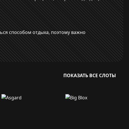
ься способом отдыха, поэтому важно
ПОКАЗАТЬ ВСЕ СЛОТЫ