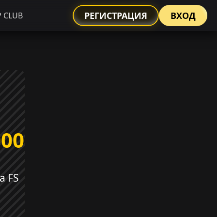
РЕГИСТРАЦИЯ
ВХОД
P CLUB
00
а FS