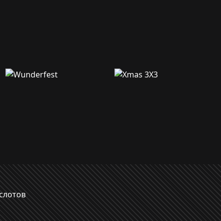
слотов