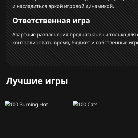
и насладиться яркой игровой динамикой.
Ответственная игра
Азартные развлечения предназначены только для 
контролировать время, бюджет и собственные игр
Лучшие игры