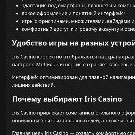
адаптация под смартфоны, планшеты и компь
яркое оформление и понятный интерфейс;
игры с фриспинами, множителями, вайлдами и
комфортный доступ к игровому аккаунту и осн
Удобство игры на разных устро
Iris Casino корректно отображается на экранах ра
настроек. Мобильная версия сохраняет ключевые 
Интерфейс оптимизирован для плавной навигации: 
лишних действий.
Почему выбирают Iris Casino
Iris Casino привлекает сочетанием стильного офо
новичков и опытных пользователей, а также игры
Главная цель Iris Casino — создать комфортную ср