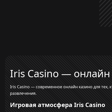
Iris Casino — онлай
Iris Casino — современное онлайн казино для тех
развлечения.
Игровая атмосфера Iris Casino