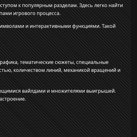
оступом к популярным разделам. Здесь легко найти
пами игрового процесса.
имволами и интерактивными функциями. Такой
 графика, тематические сюжеты, специальные
стью, количеством линий, механикой вращений и
ряющимися вайлдами и множителями выигрышей.
астроение.